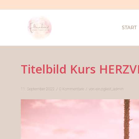
START
Titelbild Kurs HER
/
/
11. September 2022
0 Kommentare
von
einzigkeit_admin