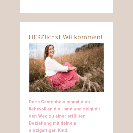
HERZlichst Willkommen!
Doris Gantenbein nimmt dich
liebevoll an die Hand und zeigt dir
den Weg zu einer erfüllten
Beziehung mit deinem
einzigartigen Kind.