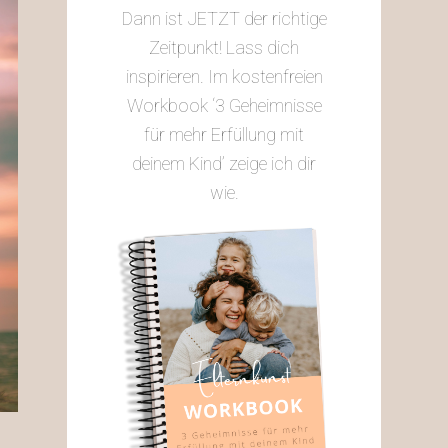
Dann ist JETZT der richtige
Zeitpunkt! Lass dich
inspirieren. Im kostenfreien
Workbook ‘3 Geheimnisse
für mehr Erfüllung mit
deinem Kind’ zeige ich dir
wie.