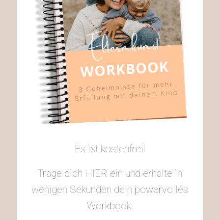
Es ist kostenfrei!
Trage dich HIER ein und erhalte in
wenigen Sekunden dein powervolles
Workbook.