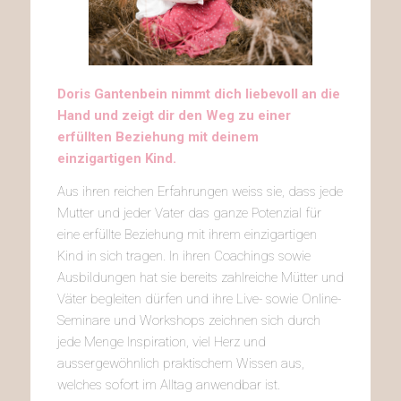
Doris Gantenbein nimmt dich liebevoll an die
Hand und zeigt dir den Weg zu einer
erfüllten Beziehung mit deinem
einzigartigen Kind.
Aus ihren reichen Erfahrungen weiss sie, dass jede
Mutter und jeder Vater das ganze Potenzial für
eine erfüllte Beziehung mit ihrem einzigartigen
Kind in sich tragen. In ihren Coachings sowie
Ausbildungen hat sie bereits zahlreiche Mütter und
Väter begleiten dürfen und ihre Live- sowie Online-
Seminare und Workshops zeichnen sich durch
jede Menge Inspiration, viel Herz und
aussergewöhnlich praktischem Wissen aus,
welches sofort im Alltag anwendbar ist.