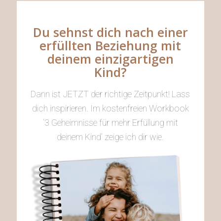
Du sehnst dich nach einer
erfüllten Beziehung mit
deinem einzigartigen
Kind?
Dann ist JETZT der richtige Zeitpunkt! Lass
dich inspirieren. Im kostenfreien Workbook
‘3 Geheimnisse für mehr Erfüllung mit
deinem Kind’ zeige ich dir wie.