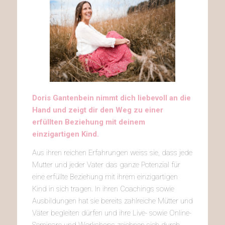
Doris Gantenbein nimmt dich liebevoll an die
Hand und zeigt dir den Weg zu einer
erfüllten Beziehung mit deinem
einzigartigen Kind.
Aus ihren reichen Erfahrungen weiss sie, dass jede
Mutter und jeder Vater das ganze Potenzial für
eine erfüllte Beziehung mit ihrem einzigartigen
Kind in sich tragen. In ihren Coachings sowie
Ausbildungen hat sie bereits zahlreiche Mütter und
Väter begleiten dürfen und ihre Live- sowie Online-
Seminare und Workshops zeichnen sich durch