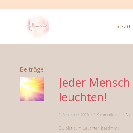
START
Beiträge
Jeder Mensch 
leuchten!
/
/
1. September 2018
0 Kommentare
in
Allg
Du bist zum Leuchten bestimmt!