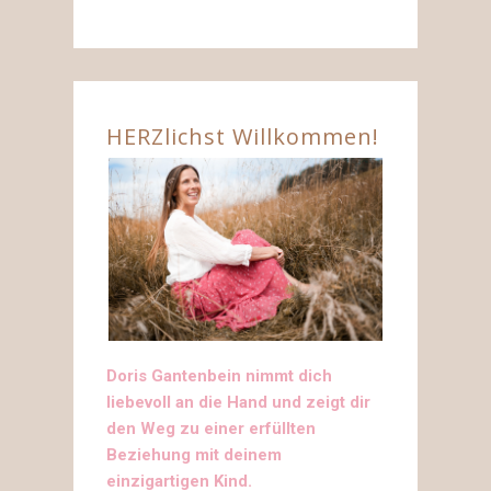
HERZlichst Willkommen!
Doris Gantenbein nimmt dich
liebevoll an die Hand und zeigt dir
den Weg zu einer erfüllten
Beziehung mit deinem
einzigartigen Kind.