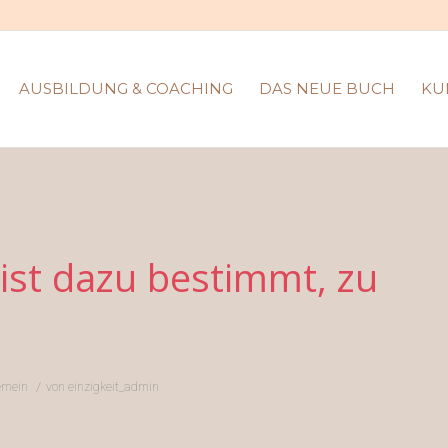
AUSBILDUNG & COACHING
DAS NEUE BUCH
KU
ist dazu bestimmt, zu
/
emein
von
einzigkeit_admin