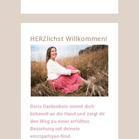
HERZlichst Willkommen!
Doris Gantenbein nimmt dich
liebevoll an die Hand und zeigt dir
den Weg zu einer erfüllten
Beziehung mit deinem
einzigartigen Kind.