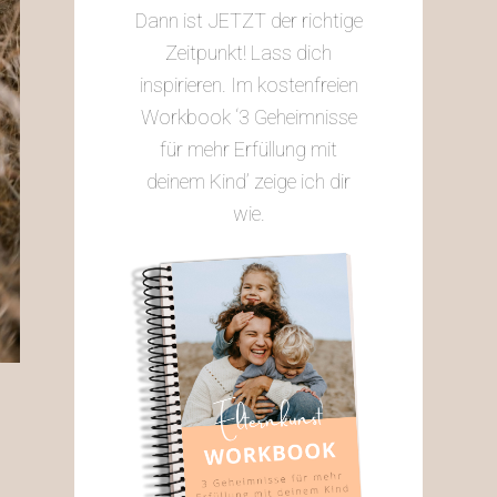
Dann ist JETZT der richtige
Zeitpunkt! Lass dich
inspirieren. Im kostenfreien
Workbook ‘3 Geheimnisse
für mehr Erfüllung mit
deinem Kind’ zeige ich dir
wie.