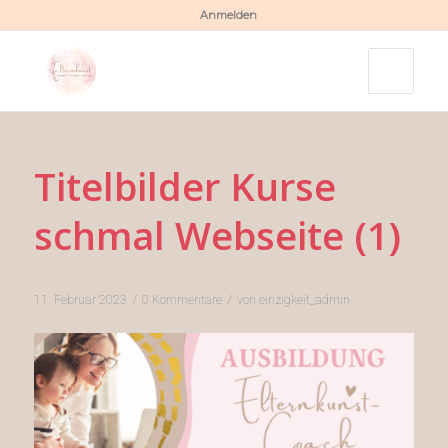
Anmelden
Titelbilder Kurse
schmal Webseite (1)
/
/
11. Februar 2023
0 Kommentare
von
einzigkeit_admin