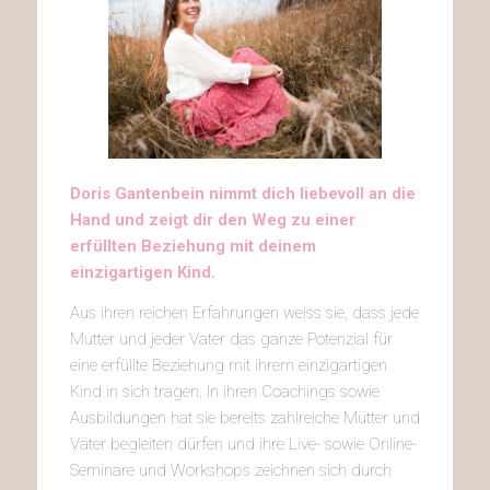
Doris Gantenbein nimmt dich liebevoll an die
Hand und zeigt dir den Weg zu einer
erfüllten Beziehung mit deinem
einzigartigen Kind.
Aus ihren reichen Erfahrungen weiss sie, dass jede
Mutter und jeder Vater das ganze Potenzial für
eine erfüllte Beziehung mit ihrem einzigartigen
Kind in sich tragen. In ihren Coachings sowie
Ausbildungen hat sie bereits zahlreiche Mütter und
Väter begleiten dürfen und ihre Live- sowie Online-
Seminare und Workshops zeichnen sich durch